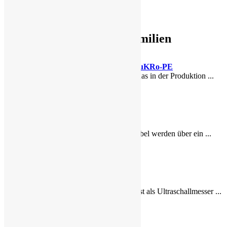
Produkte
Produktfamilien
MuKRo und MuKRo-PE
Der MuKRo ist das in der Produktion ...
MuKLabel
Mit dem MuKLabel werden über ein ...
MuKKnife
Das MuKKnife ist als Ultraschallmesser ...