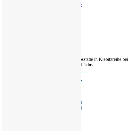
Geschäftsführung
Engineering
Produktion
Office
Service
Ausbildung
Umzug von Elmshorn zur heutigen Betriebsstätte in Kiebitzreihe bei
Elmshorn mit 2.500m² Werkstatt und Bürofläche.