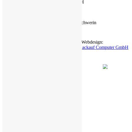
Maschinenbau Präzisionswerkzeuge GmbH
www.bahmueller.de
MuK - Schwerin
Maschinenbau und Konstruktion GmbH Schwerin
www.muk-schwerin.de
2023 MuK GmbH. All Rights Reserved. | Webdesign:
www.loonydesign.de
| Programmierung:
Backauf Computer GmbH
|
Impressum
|
Datenschutz