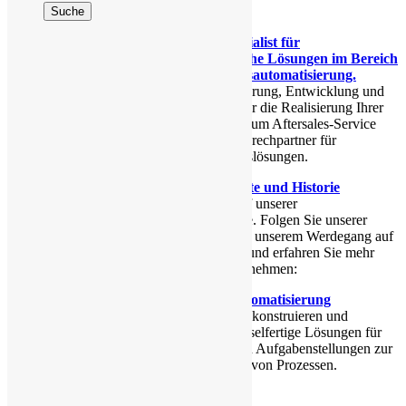
nach:
MuK - Ihr Spezialist für
kundenspezifische Lösungen im Bereich
der Produktionsautomatisierung.
Von der Projektierung, Entwicklung und
Konstruktion über die Realisierung Ihrer
Projekte bis hin zum Aftersales-Service
sind wir Ihr Ansprechpartner für
Automatisierungslösungen.
Firmengeschichte und Historie
Wir sind stolz auf unserer
Firmengeschichte. Folgen Sie unserer
Entwicklung und unserem Werdegang auf
einem Zeitstrahl und erfahren Sie mehr
über unser Unternehmen:
Individuelle Automatisierung
Wir projektieren, konstruieren und
realisieren schlüsselfertige Lösungen für
Ihre individuellen Aufgabenstellungen zur
Automatisierung von Prozessen.