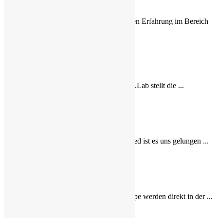
MuKRay
Mit über 30 Jahren Erfahrung im Bereich
...
MuKLab
Das System MuKLab stellt die ...
MuKFeed
Mit dem MuKFeed ist es uns gelungen ...
MuKTape
Mit dem MuKTape werden direkt in der ...