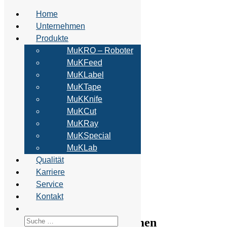
Home
Unternehmen
Produkte
MuKRO – Roboter
MuKFeed
MuKLabel
MuKTape
MuKKnife
Suchen
MuKCut
nach:
MuKRay
Jetzt
MuKSpecial
bewerben
MuKLab
Qualität
Karriere
Service
Kontakt
Home
Unternehmen
Suche
Unternehmen