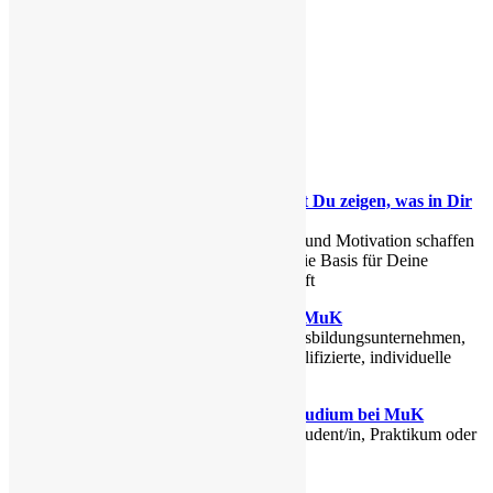
Karriere
Karriere
Bei MuK kannst Du zeigen, was in Dir
steckt!
Mit Engagement und Motivation schaffen
wir gemeinsam die Basis für Deine
berufliche Zukunft
Ausbildung bei MuK
Du suchst ein Ausbildungsunternehmen,
das eine hochqualifizierte, individuelle
Ausbildung ...
Praktika und Studium bei MuK
Ob Schüler/in, Student/in, Praktikum oder
Hospitation ...
Stellenangebote