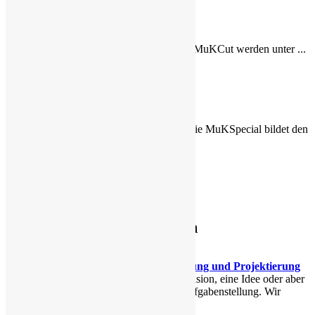
MuKCut
Mit dem System MuKCut werden unter ...
MuKSpecial
Die Produktfamilie MuKSpecial bildet den
...
Leistungen
Leistungen
Beratung, Planung und Projektierung
Sie haben eine Vision, eine Idee oder aber
eine konkrete Aufgabenstellung. Wir
begleiten Sie ...