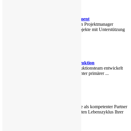
Projektmanagement
Unsere erfahrenen Projektmanager
begleiten Ihre Projekte mit Unterstützung
...
Elektro - Konstruktion
Unsere E-Konstruktionsteam entwickelt
und konstruiert unter primärer ...
Service
MuK begleitet Sie als kompetenter Partner
über den kompletten Lebenszyklus Ihrer
Anlagen ...