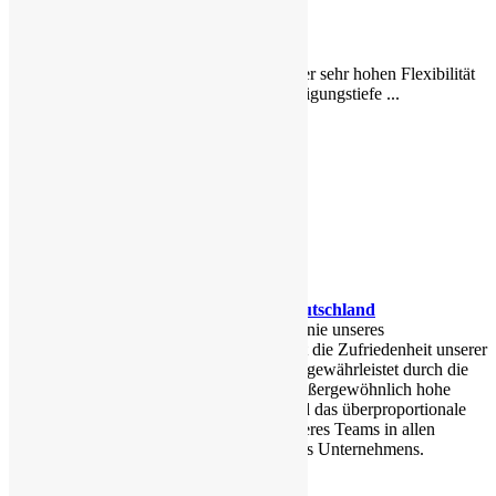
Lohnfertigung
Grundlage unserer sehr hohen Flexibilität
ist eine hohe Fertigungstiefe ...
Menüeintrag
Qualität
Qualität
Qualität aus Deutschland
Die oberste Leitlinie unseres
Unternehmens ist die Zufriedenheit unserer
Kunden sie wird gewährleistet durch die
täglich gelebte außergewöhnlich hohe
Identifikation und das überproportionale
Engagement unseres Teams in allen
Bereichen unseres Unternehmens.