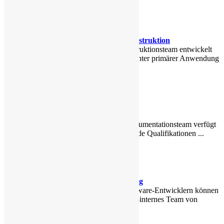
Mechanik - Konstruktion
Unsere M-Konstruktionsteam entwickelt
und konstruiert unter primärer Anwendung
...
Dokumentation
Unser MuK-Dokumentationsteam verfügt
über entsprechende Qualifikationen ...
Programmierung
Mit unseren Software-Entwicklern können
wir auf ein MuK-internes Team von
Spezialisten ...